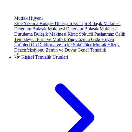
Mutfak Hijyeni
Elde Yıkama Bulaşık Deterjanı
Ev Tipi Bulaşık Makinesi
Deterjanı
Bulaşık Makinesi Deterjanı
Bulaşık Makinesi
Durulama
Bulaşık Makinesi Kireç Sökücü
Paslanmaz Çelik
Temizleyici
Fırın ve Mutfak Yağ Çözücü
Gıda Hijyen
Ürünleri
Ön Daldırma ve Leke Sökücüler
Mutfak Yüzey
Dezenfeksiyonu
Zemin ve Duvar Genel Temizlik
Kişisel Temizlik Ürünleri