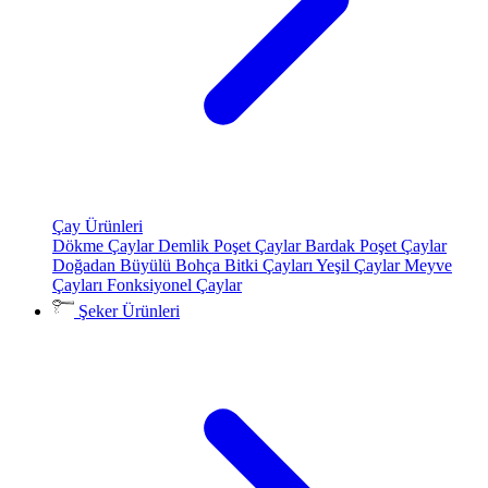
Çay Ürünleri
Dökme Çaylar
Demlik Poşet Çaylar
Bardak Poşet Çaylar
Doğadan Büyülü Bohça
Bitki Çayları
Yeşil Çaylar
Meyve
Çayları
Fonksiyonel Çaylar
Şeker Ürünleri