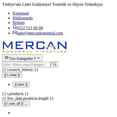
Türkiye'nin Lider Endüstriyel Temizlik ve Hijyen Tedarikçisi
Kurumsal
Hakkımızda
İletişim
0212 521 66 68
satis@mercankurumsal.com
Tüm Kategoriler
{{ t.search_history }}
{{ t.clear }}
{{ item }}
{{ t.products }}
{{ live_data.products.length }}
{{ t.see_all }} →