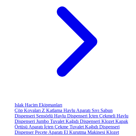
Islak Hacim Ekipmanları
Çöp Kovaları
Z Katlama Havlu Aparatı
Sıvı Sabun
Dispenseri
Sensörlü Havlu Dispenseri
İçten Çekmeli Havlu
Dispenseri
Jumbo Tuvalet Kağıdı Dispenseri
Klozet Kapak
Örtüsü Aparatı
İçten Çekme Tuvalet Kağıdı Dispenseri
Dispenser Peçete Aparatı
El Kurutma Makinesi
Klozet