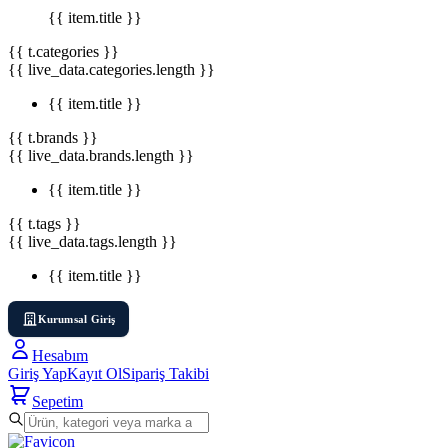
{{ item.title }}
{{ t.categories }}
{{ live_data.categories.length }}
{{ item.title }}
{{ t.brands }}
{{ live_data.brands.length }}
{{ item.title }}
{{ t.tags }}
{{ live_data.tags.length }}
{{ item.title }}
Kurumsal Giriş
Hesabım
Giriş Yap
Kayıt Ol
Sipariş Takibi
Sepetim