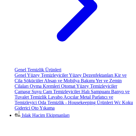
Genel Temizlik Ürünleri
Genel Yüzey Temizleyiciler
Yüzey Dezenfektanları
Kir ve
Cila Sökücüler
Ahşap ve Mobilya Bakımı
Yer ve Zemin
Cilaları
Ovma Kremleri
Otomat Yüzey Temizleyiciler
Çamaşır Suyu
Cam Temizleyiciler
Halı Şampuanı
Banyo ve
Tuvalet Temizlik
Lavabo Açıcılar
Metal Parlatıcı ve
Temizleyici
Oda Temizlik - Housekeeping Ürünleri
Wc Koku
Giderici
Oto Yıkama
Islak Hacim Ekipmanları