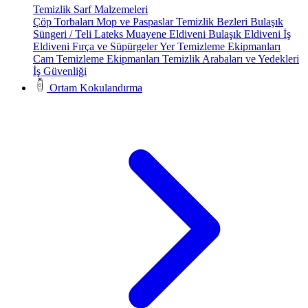
Temizlik Sarf Malzemeleri
Çöp Torbaları
Mop ve Paspaslar
Temizlik Bezleri
Bulaşık
Süngeri / Teli
Lateks Muayene Eldiveni
Bulaşık Eldiveni
İş
Eldiveni
Fırça ve Süpürgeler
Yer Temizleme Ekipmanları
Cam Temizleme Ekipmanları
Temizlik Arabaları ve Yedekleri
İş Güvenliği
Ortam Kokulandırma