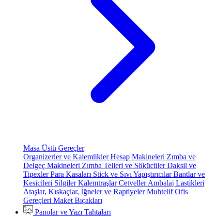
Masa Üstü Gereçler
Organizerler ve Kalemlikler
Hesap Makineleri
Zımba ve
Delgeç Makineleri
Zımba Telleri ve Sökücüler
Daksil ve
Tipexler
Para Kasaları
Stick ve Sıvı Yapıştırıcılar
Bantlar ve
Kesicileri
Silgiler
Kalemtraşlar
Cetveller
Ambalaj Lastikleri
Ataşlar, Kıskaçlar, İğneler ve Raptiyeler
Muhtelif Ofis
Gereçleri
Maket Bıçakları
Panolar ve Yazı Tahtaları