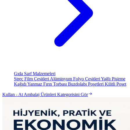
Gıda Sarf Malzemeleri
Streç Film Çeşitleri
Alüminyum Folyo Çeşitleri
Yağlı Pişirme
Kağıdı
Yanmaz Fırın Torbası
Buzdolabı Poşetleri
Kilitli Poşet
Kullan - At Ambalaj Ürünleri Kategorisini Gör