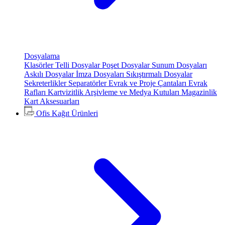
Dosyalama
Klasörler
Telli Dosyalar
Poşet Dosyalar
Sunum Dosyaları
Askılı Dosyalar
İmza Dosyaları
Sıkıştırmalı Dosyalar
Sekreterlikler
Separatörler
Evrak ve Proje Çantaları
Evrak
Rafları
Kartvizitlik
Arşivleme ve Medya Kutuları
Magazinlik
Kart Aksesuarları
Ofis Kağıt Ürünleri