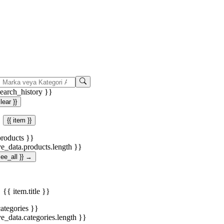
search_history }}
clear }}
{{ item }}
products }}
ve_data.products.length }}
.see_all }} →
{{ item.title }}
categories }}
ve_data.categories.length }}