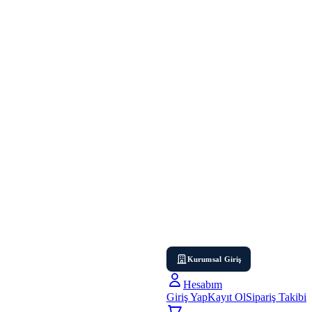
Kurumsal Giriş
Hesabım
Giriş Yap
Kayıt Ol
Sipariş Takibi