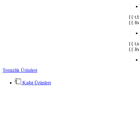
{{ t.
{{ li
{{ t.
{{ li
Temizlik Ürünleri
Kağıt Ürünleri