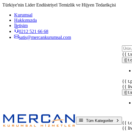
Türkiye'nin Lider Endüstriyel Temizlik ve Hijyen Tedarikçisi
Kurumsal
Hakkımızda
İletişim
0212 521 66 68
satis@mercankurumsal.com
{{ t.
{{ t.
{{ t.
{{ li
{{ t
Tüm Kategoriler
{{ t.
{{ li