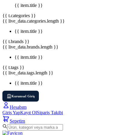
{{ item.title }}
{{ t.categories }}
{{ live_data.categories.length }}
{{ item.title }}
{{ t.brands }}
{{ live_data.brands.length }}
{{ item.title }}
{{ t.tags }}
{{ live_data.tags.length }}
{{ item.title }}
Kurumsal Giriş
Hesabım
Giriş Yap
Kayıt Ol
Sipariş Takibi
Sepetim