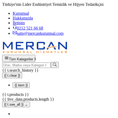
Türkiye'nin Lider Endüstriyel Temizlik ve Hijyen Tedarikçisi
Kurumsal
Hakkımızda
İletişim
0212 521 66 68
satis@mercankurumsal.com
Tüm Kategoriler
{{ t.search_history }}
{{ t.clear }}
{{ item }}
{{ t.products }}
{{ live_data.products.length }}
{{ t.see_all }} →