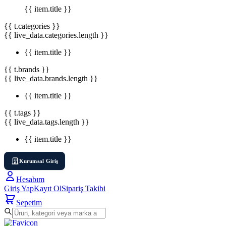
{{ item.title }}
{{ t.categories }}
{{ live_data.categories.length }}
{{ item.title }}
{{ t.brands }}
{{ live_data.brands.length }}
{{ item.title }}
{{ t.tags }}
{{ live_data.tags.length }}
{{ item.title }}
Kurumsal Giriş
Hesabım
Giriş Yap
Kayıt Ol
Sipariş Takibi
Sepetim