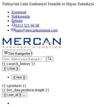
Türkiye'nin Lider Endüstriyel Temizlik ve Hijyen Tedarikçisi
Kurumsal
Hakkımızda
İletişim
0212 521 66 68
satis@mercankurumsal.com
Tüm Kategoriler
{{ t.search_history }}
{{ t.clear }}
{{ item }}
{{ t.products }}
{{ live_data.products.length }}
{{ t.see_all }} →