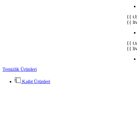
{{ t.
{{ li
{{ t.
{{ li
Temizlik Ürünleri
Kağıt Ürünleri