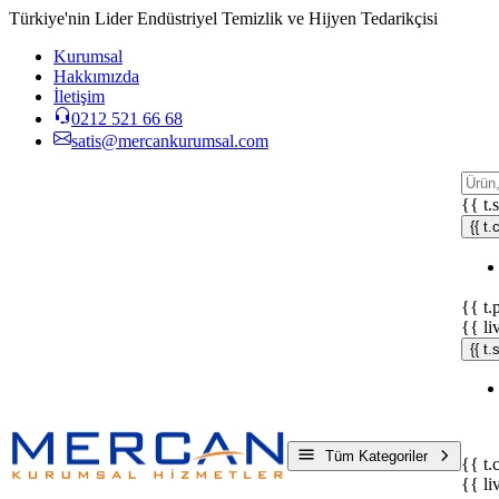
Türkiye'nin Lider Endüstriyel Temizlik ve Hijyen Tedarikçisi
Kurumsal
Hakkımızda
İletişim
0212 521 66 68
satis@mercankurumsal.com
{{ t.
{{ t.
{{ t.
{{ li
{{ t
Tüm Kategoriler
{{ t.
{{ li