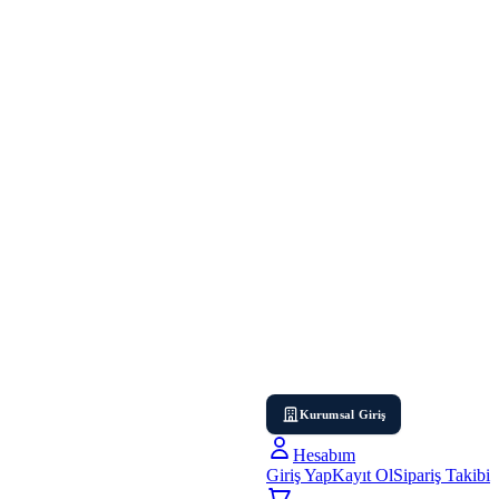
Kurumsal Giriş
Hesabım
Giriş Yap
Kayıt Ol
Sipariş Takibi