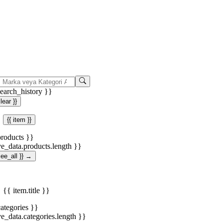
search_history }}
clear }}
{{ item }}
products }}
ve_data.products.length }}
.see_all }} →
{{ item.title }}
categories }}
ve_data.categories.length }}