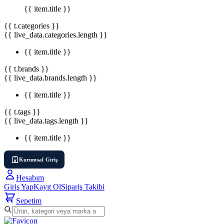
{{ item.title }}
{{ t.categories }}
{{ live_data.categories.length }}
{{ item.title }}
{{ t.brands }}
{{ live_data.brands.length }}
{{ item.title }}
{{ t.tags }}
{{ live_data.tags.length }}
{{ item.title }}
Kurumsal Giriş
Hesabım
Giriş Yap
Kayıt Ol
Sipariş Takibi
Sepetim