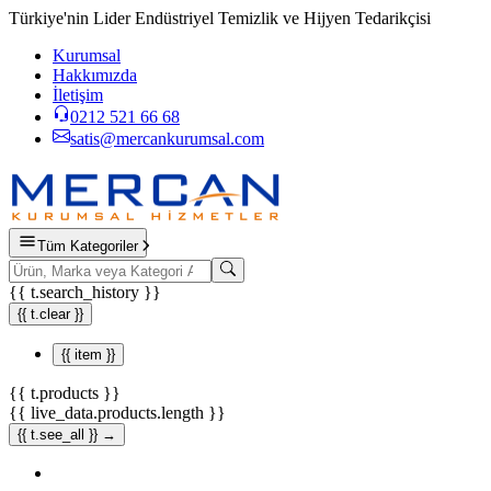
Türkiye'nin Lider Endüstriyel Temizlik ve Hijyen Tedarikçisi
Kurumsal
Hakkımızda
İletişim
0212 521 66 68
satis@mercankurumsal.com
Tüm Kategoriler
{{ t.search_history }}
{{ t.clear }}
{{ item }}
{{ t.products }}
{{ live_data.products.length }}
{{ t.see_all }} →