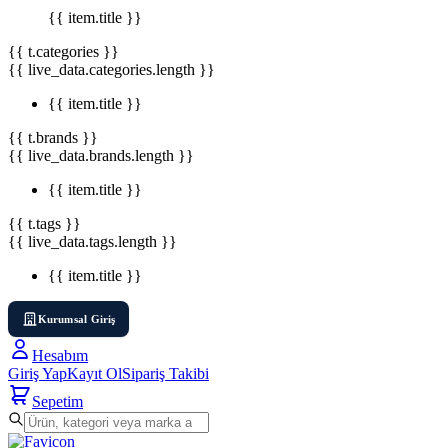
{{ item.title }}
{{ t.categories }}
{{ live_data.categories.length }}
{{ item.title }}
{{ t.brands }}
{{ live_data.brands.length }}
{{ item.title }}
{{ t.tags }}
{{ live_data.tags.length }}
{{ item.title }}
Kurumsal Giriş
Hesabım
Giriş Yap
Kayıt Ol
Sipariş Takibi
Sepetim