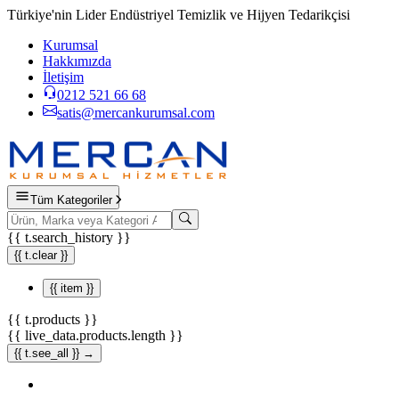
Türkiye'nin Lider Endüstriyel Temizlik ve Hijyen Tedarikçisi
Kurumsal
Hakkımızda
İletişim
0212 521 66 68
satis@mercankurumsal.com
Tüm Kategoriler
{{ t.search_history }}
{{ t.clear }}
{{ item }}
{{ t.products }}
{{ live_data.products.length }}
{{ t.see_all }} →