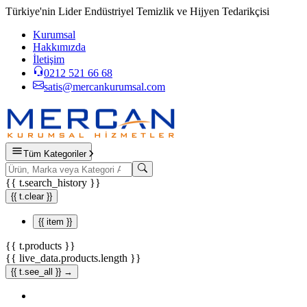
Türkiye'nin Lider Endüstriyel Temizlik ve Hijyen Tedarikçisi
Kurumsal
Hakkımızda
İletişim
0212 521 66 68
satis@mercankurumsal.com
Tüm Kategoriler
{{ t.search_history }}
{{ t.clear }}
{{ item }}
{{ t.products }}
{{ live_data.products.length }}
{{ t.see_all }} →