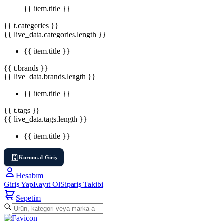
{{ item.title }}
{{ t.categories }}
{{ live_data.categories.length }}
{{ item.title }}
{{ t.brands }}
{{ live_data.brands.length }}
{{ item.title }}
{{ t.tags }}
{{ live_data.tags.length }}
{{ item.title }}
Kurumsal Giriş
Hesabım
Giriş Yap
Kayıt Ol
Sipariş Takibi
Sepetim