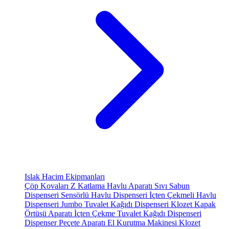
Islak Hacim Ekipmanları
Çöp Kovaları
Z Katlama Havlu Aparatı
Sıvı Sabun
Dispenseri
Sensörlü Havlu Dispenseri
İçten Çekmeli Havlu
Dispenseri
Jumbo Tuvalet Kağıdı Dispenseri
Klozet Kapak
Örtüsü Aparatı
İçten Çekme Tuvalet Kağıdı Dispenseri
Dispenser Peçete Aparatı
El Kurutma Makinesi
Klozet