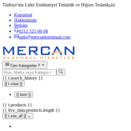
Türkiye'nin Lider Endüstriyel Temizlik ve Hijyen Tedarikçisi
Kurumsal
Hakkımızda
İletişim
0212 521 66 68
satis@mercankurumsal.com
Tüm Kategoriler
{{ t.search_history }}
{{ t.clear }}
{{ item }}
{{ t.products }}
{{ live_data.products.length }}
{{ t.see_all }} →