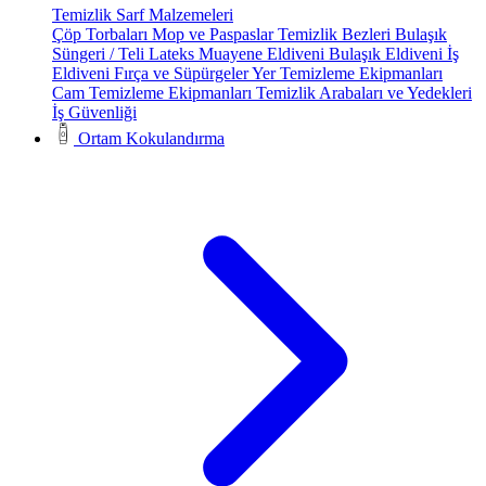
Temizlik Sarf Malzemeleri
Çöp Torbaları
Mop ve Paspaslar
Temizlik Bezleri
Bulaşık
Süngeri / Teli
Lateks Muayene Eldiveni
Bulaşık Eldiveni
İş
Eldiveni
Fırça ve Süpürgeler
Yer Temizleme Ekipmanları
Cam Temizleme Ekipmanları
Temizlik Arabaları ve Yedekleri
İş Güvenliği
Ortam Kokulandırma