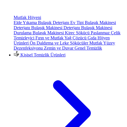
Mutfak Hijyeni
Elde Yıkama Bulaşık Deterjanı
Ev Tipi Bulaşık Makinesi
Deterjanı
Bulaşık Makinesi Deterjanı
Bulaşık Makinesi
Durulama
Bulaşık Makinesi Kireç Sökücü
Paslanmaz Çelik
Temizleyici
Fırın ve Mutfak Yağ Çözücü
Gıda Hijyen
Ürünleri
Ön Daldırma ve Leke Sökücüler
Mutfak Yüzey
Dezenfeksiyonu
Zemin ve Duvar Genel Temizlik
Kişisel Temizlik Ürünleri