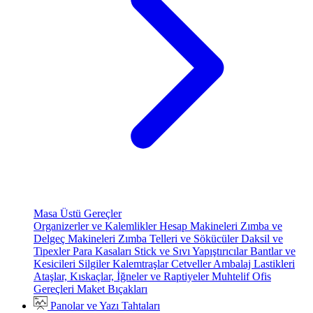
Masa Üstü Gereçler
Organizerler ve Kalemlikler
Hesap Makineleri
Zımba ve
Delgeç Makineleri
Zımba Telleri ve Sökücüler
Daksil ve
Tipexler
Para Kasaları
Stick ve Sıvı Yapıştırıcılar
Bantlar ve
Kesicileri
Silgiler
Kalemtraşlar
Cetveller
Ambalaj Lastikleri
Ataşlar, Kıskaçlar, İğneler ve Raptiyeler
Muhtelif Ofis
Gereçleri
Maket Bıçakları
Panolar ve Yazı Tahtaları