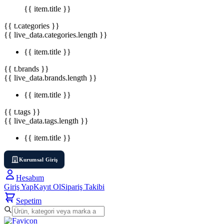
{{ item.title }}
{{ t.categories }}
{{ live_data.categories.length }}
{{ item.title }}
{{ t.brands }}
{{ live_data.brands.length }}
{{ item.title }}
{{ t.tags }}
{{ live_data.tags.length }}
{{ item.title }}
Kurumsal Giriş
Hesabım
Giriş Yap
Kayıt Ol
Sipariş Takibi
Sepetim