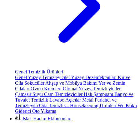
Genel Temizlik Ürünleri
Genel Yüzey Temizleyiciler
Yüzey Dezenfektanları
Kir ve
Cila Sökücüler
Ahşap ve Mobilya Bakımı
Yer ve Zemin
Cilaları
Ovma Kremleri
Otomat Yüzey Temizleyiciler
Çamaşır Suyu
Cam Temizleyiciler
Halı Şampuanı
Banyo ve
Tuvalet Temizlik
Lavabo Açıcılar
Metal Parlatıcı ve
Temizleyici
Oda Temizlik - Housekeeping Ürünleri
Wc Koku
Giderici
Oto Yıkama
Islak Hacim Ekipmanları