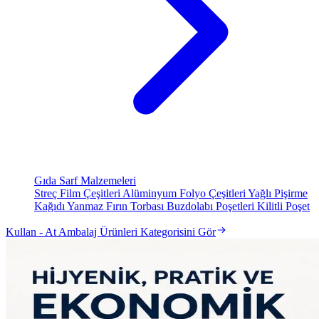
Gıda Sarf Malzemeleri
Streç Film Çeşitleri
Alüminyum Folyo Çeşitleri
Yağlı Pişirme
Kağıdı
Yanmaz Fırın Torbası
Buzdolabı Poşetleri
Kilitli Poşet
Kullan - At Ambalaj Ürünleri Kategorisini Gör