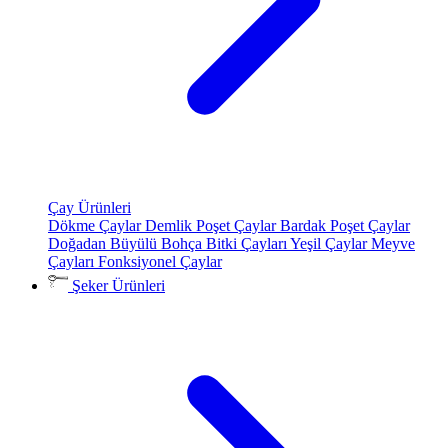
Çay Ürünleri
Dökme Çaylar
Demlik Poşet Çaylar
Bardak Poşet Çaylar
Doğadan Büyülü Bohça
Bitki Çayları
Yeşil Çaylar
Meyve
Çayları
Fonksiyonel Çaylar
Şeker Ürünleri