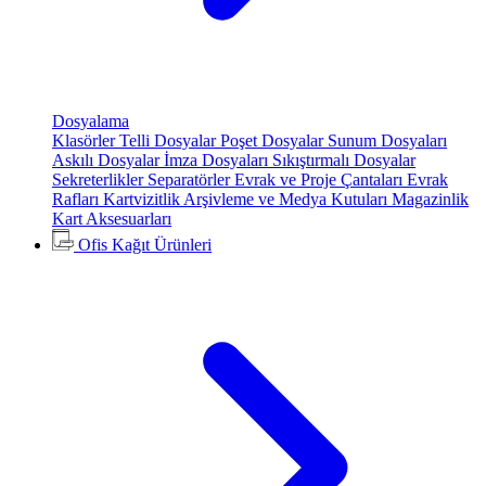
Dosyalama
Klasörler
Telli Dosyalar
Poşet Dosyalar
Sunum Dosyaları
Askılı Dosyalar
İmza Dosyaları
Sıkıştırmalı Dosyalar
Sekreterlikler
Separatörler
Evrak ve Proje Çantaları
Evrak
Rafları
Kartvizitlik
Arşivleme ve Medya Kutuları
Magazinlik
Kart Aksesuarları
Ofis Kağıt Ürünleri