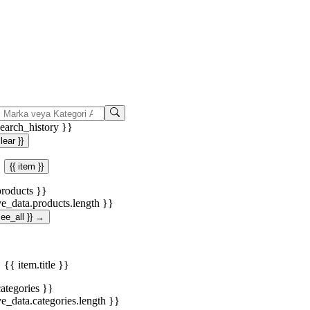
search_history }}
clear }}
{{ item }}
products }}
ve_data.products.length }}
.see_all }} →
{{ item.title }}
categories }}
ve_data.categories.length }}