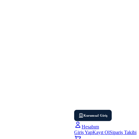
Kurumsal Giriş
Hesabım
Giriş Yap
Kayıt Ol
Sipariş Takibi