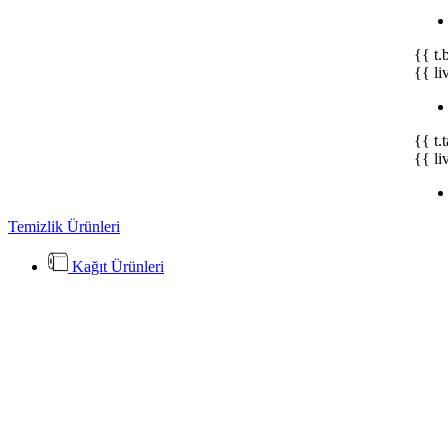
{{ t.
{{ li
{{ t.
{{ li
Temizlik Ürünleri
Kağıt Ürünleri