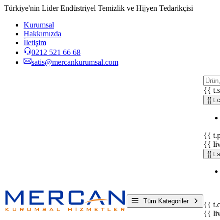
Türkiye'nin Lider Endüstriyel Temizlik ve Hijyen Tedarikçisi
Kurumsal
Hakkımızda
İletişim
0212 521 66 68
satis@mercankurumsal.com
{{ t.
{{ t.
{{ t.
{{ li
{{ t
Tüm Kategoriler
{{ t.
{{ li