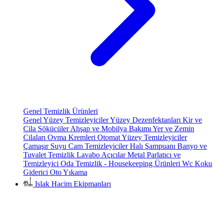
Genel Temizlik Ürünleri
Genel Yüzey Temizleyiciler
Yüzey Dezenfektanları
Kir ve
Cila Sökücüler
Ahşap ve Mobilya Bakımı
Yer ve Zemin
Cilaları
Ovma Kremleri
Otomat Yüzey Temizleyiciler
Çamaşır Suyu
Cam Temizleyiciler
Halı Şampuanı
Banyo ve
Tuvalet Temizlik
Lavabo Açıcılar
Metal Parlatıcı ve
Temizleyici
Oda Temizlik - Housekeeping Ürünleri
Wc Koku
Giderici
Oto Yıkama
Islak Hacim Ekipmanları