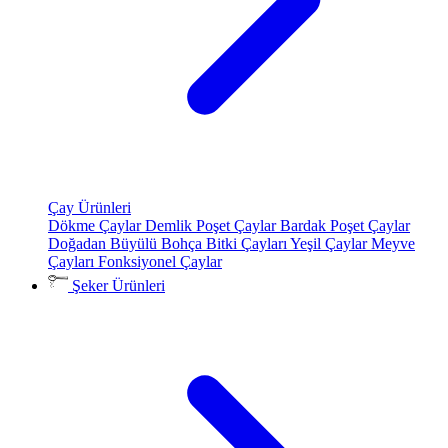
Çay Ürünleri
Dökme Çaylar
Demlik Poşet Çaylar
Bardak Poşet Çaylar
Doğadan Büyülü Bohça
Bitki Çayları
Yeşil Çaylar
Meyve
Çayları
Fonksiyonel Çaylar
Şeker Ürünleri