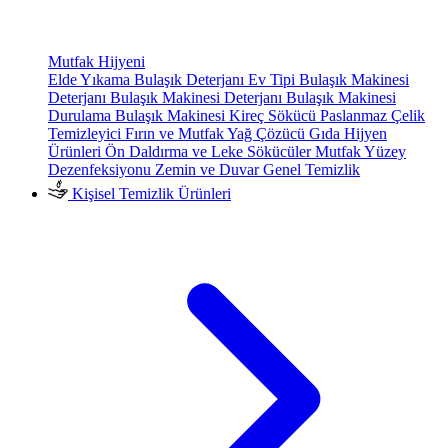
Mutfak Hijyeni
Elde Yıkama Bulaşık Deterjanı
Ev Tipi Bulaşık Makinesi
Deterjanı
Bulaşık Makinesi Deterjanı
Bulaşık Makinesi
Durulama
Bulaşık Makinesi Kireç Sökücü
Paslanmaz Çelik
Temizleyici
Fırın ve Mutfak Yağ Çözücü
Gıda Hijyen
Ürünleri
Ön Daldırma ve Leke Sökücüler
Mutfak Yüzey
Dezenfeksiyonu
Zemin ve Duvar Genel Temizlik
Kişisel Temizlik Ürünleri