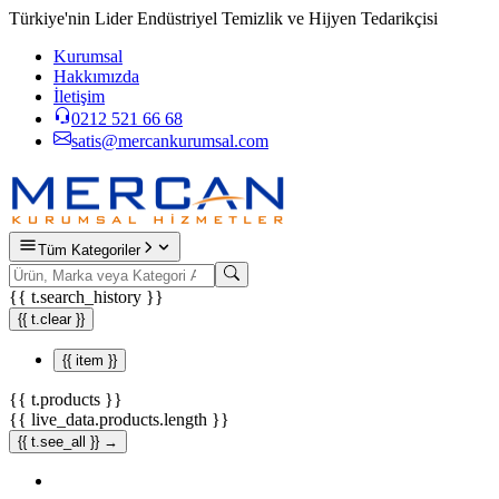
Türkiye'nin Lider Endüstriyel Temizlik ve Hijyen Tedarikçisi
Kurumsal
Hakkımızda
İletişim
0212 521 66 68
satis@mercankurumsal.com
Tüm Kategoriler
{{ t.search_history }}
{{ t.clear }}
{{ item }}
{{ t.products }}
{{ live_data.products.length }}
{{ t.see_all }} →