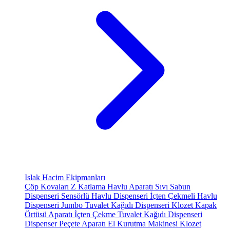
Islak Hacim Ekipmanları
Çöp Kovaları
Z Katlama Havlu Aparatı
Sıvı Sabun
Dispenseri
Sensörlü Havlu Dispenseri
İçten Çekmeli Havlu
Dispenseri
Jumbo Tuvalet Kağıdı Dispenseri
Klozet Kapak
Örtüsü Aparatı
İçten Çekme Tuvalet Kağıdı Dispenseri
Dispenser Peçete Aparatı
El Kurutma Makinesi
Klozet