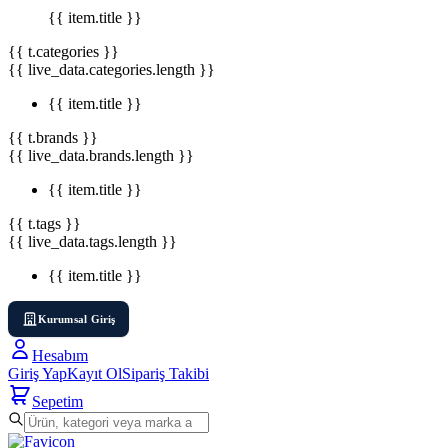
{{ item.title }}
{{ t.categories }}
{{ live_data.categories.length }}
{{ item.title }}
{{ t.brands }}
{{ live_data.brands.length }}
{{ item.title }}
{{ t.tags }}
{{ live_data.tags.length }}
{{ item.title }}
Kurumsal Giriş
Hesabım
Giriş Yap
Kayıt Ol
Sipariş Takibi
Sepetim