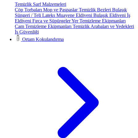
Temizlik Sarf Malzemeleri
Çöp Torbaları
Mop ve Paspaslar
Temizlik Bezleri
Bulaşık
Süngeri / Teli
Lateks Muayene Eldiveni
Bulaşık Eldiveni
İş
Eldiveni
Fırça ve Süpürgeler
Yer Temizleme Ekipmanları
Cam Temizleme Ekipmanları
Temizlik Arabaları ve Yedekleri
İş Güvenliği
Ortam Kokulandırma