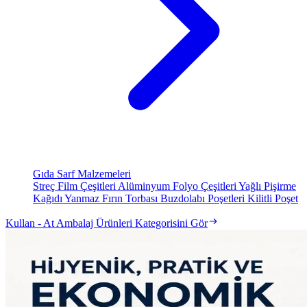
Gıda Sarf Malzemeleri
Streç Film Çeşitleri
Alüminyum Folyo Çeşitleri
Yağlı Pişirme
Kağıdı
Yanmaz Fırın Torbası
Buzdolabı Poşetleri
Kilitli Poşet
Kullan - At Ambalaj Ürünleri Kategorisini Gör