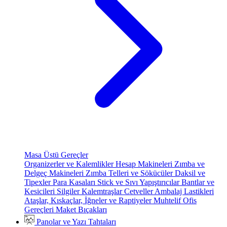
Masa Üstü Gereçler
Organizerler ve Kalemlikler
Hesap Makineleri
Zımba ve
Delgeç Makineleri
Zımba Telleri ve Sökücüler
Daksil ve
Tipexler
Para Kasaları
Stick ve Sıvı Yapıştırıcılar
Bantlar ve
Kesicileri
Silgiler
Kalemtraşlar
Cetveller
Ambalaj Lastikleri
Ataşlar, Kıskaçlar, İğneler ve Raptiyeler
Muhtelif Ofis
Gereçleri
Maket Bıçakları
Panolar ve Yazı Tahtaları