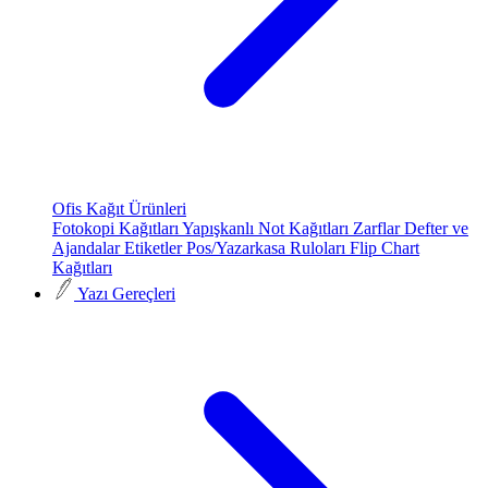
Ofis Kağıt Ürünleri
Fotokopi Kağıtları
Yapışkanlı Not Kağıtları
Zarflar
Defter ve
Ajandalar
Etiketler
Pos/Yazarkasa Ruloları
Flip Chart
Kağıtları
Yazı Gereçleri