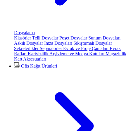
Dosyalama
Klasörler
Telli Dosyalar
Poşet Dosyalar
Sunum Dosyaları
Askılı Dosyalar
İmza Dosyaları
Sıkıştırmalı Dosyalar
Sekreterlikler
Separatörler
Evrak ve Proje Çantaları
Evrak
Rafları
Kartvizitlik
Arşivleme ve Medya Kutuları
Magazinlik
Kart Aksesuarları
Ofis Kağıt Ürünleri