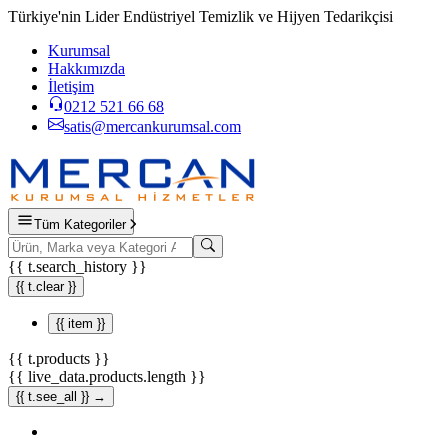
Türkiye'nin Lider Endüstriyel Temizlik ve Hijyen Tedarikçisi
Kurumsal
Hakkımızda
İletişim
0212 521 66 68
satis@mercankurumsal.com
Tüm Kategoriler
{{ t.search_history }}
{{ t.clear }}
{{ item }}
{{ t.products }}
{{ live_data.products.length }}
{{ t.see_all }} →