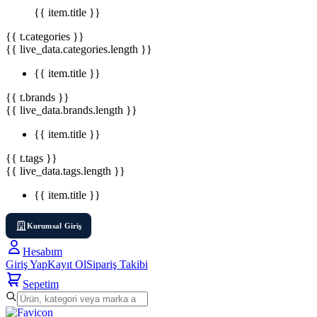
{{ item.title }}
{{ t.categories }}
{{ live_data.categories.length }}
{{ item.title }}
{{ t.brands }}
{{ live_data.brands.length }}
{{ item.title }}
{{ t.tags }}
{{ live_data.tags.length }}
{{ item.title }}
Kurumsal Giriş
Hesabım
Giriş Yap
Kayıt Ol
Sipariş Takibi
Sepetim