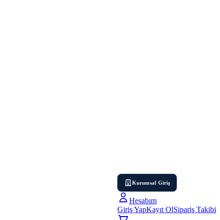
Kurumsal Giriş
Hesabım
Giriş Yap
Kayıt Ol
Sipariş Takibi