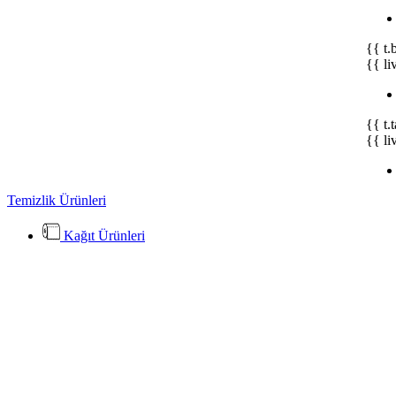
{{ t.
{{ li
{{ t.
{{ li
Temizlik Ürünleri
Kağıt Ürünleri