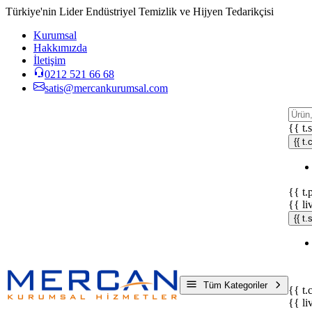
Türkiye'nin Lider Endüstriyel Temizlik ve Hijyen Tedarikçisi
Kurumsal
Hakkımızda
İletişim
0212 521 66 68
satis@mercankurumsal.com
{{ t.
{{ t.
{{ t.
{{ li
{{ t
Tüm Kategoriler
{{ t.
{{ li