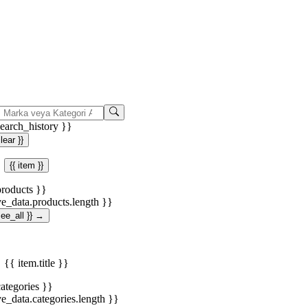
search_history }}
clear }}
{{ item }}
products }}
ve_data.products.length }}
.see_all }} →
{{ item.title }}
categories }}
ve_data.categories.length }}