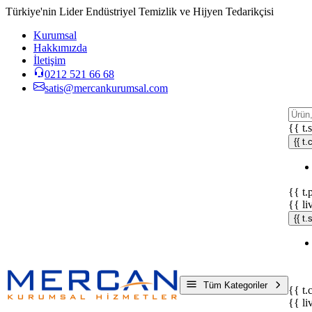
Türkiye'nin Lider Endüstriyel Temizlik ve Hijyen Tedarikçisi
Kurumsal
Hakkımızda
İletişim
0212 521 66 68
satis@mercankurumsal.com
{{ t.
{{ t.
{{ t.
{{ li
{{ t
Tüm Kategoriler
{{ t.
{{ li