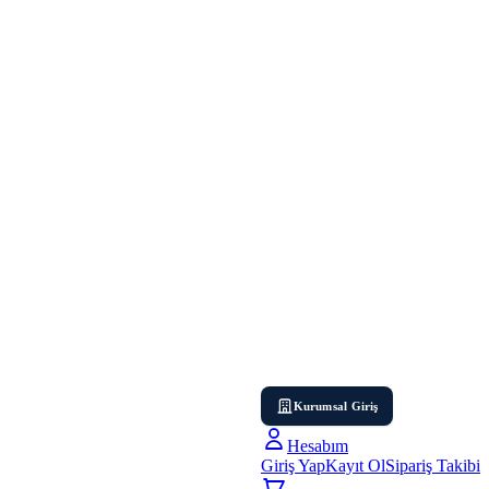
Kurumsal Giriş
Hesabım
Giriş Yap
Kayıt Ol
Sipariş Takibi