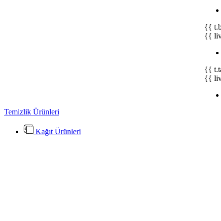
{{ t.
{{ li
{{ t.
{{ li
Temizlik Ürünleri
Kağıt Ürünleri