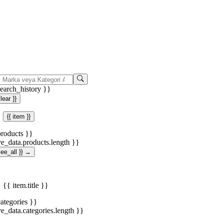
search_history }}
clear }}
{{ item }}
products }}
ve_data.products.length }}
.see_all }} →
{{ item.title }}
categories }}
ve_data.categories.length }}