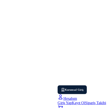
Kurumsal Giriş
Hesabım
Giriş Yap
Kayıt Ol
Sipariş Takibi