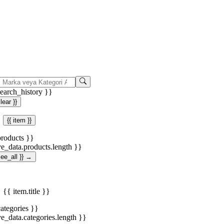
search_history }}
clear }}
{{ item }}
products }}
ve_data.products.length }}
.see_all }} →
{{ item.title }}
categories }}
ve_data.categories.length }}