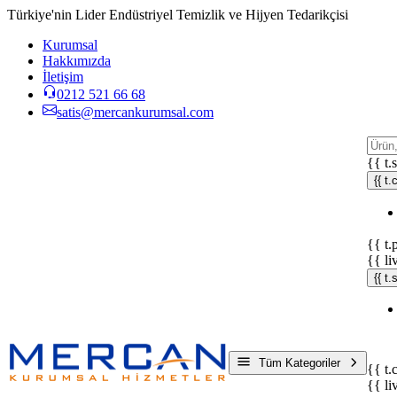
Türkiye'nin Lider Endüstriyel Temizlik ve Hijyen Tedarikçisi
Kurumsal
Hakkımızda
İletişim
0212 521 66 68
satis@mercankurumsal.com
{{ t.
{{ t.
{{ t.
{{ li
{{ t
Tüm Kategoriler
{{ t.
{{ li