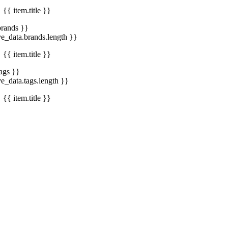
{{ item.title }}
brands }}
ve_data.brands.length }}
{{ item.title }}
tags }}
ve_data.tags.length }}
{{ item.title }}