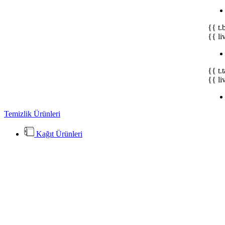
{{ t.
{{ li
{{ t.
{{ li
Temizlik Ürünleri
Kağıt Ürünleri