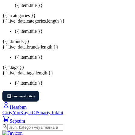
{{ item.title }}
{{ t.categories }}
{{ live_data.categories.length }}
{{ item.title }}
{{ t.brands }}
{{ live_data.brands.length }}
{{ item.title }}
{{ t.tags }}
{{ live_data.tags.length }}
{{ item.title }}
Kurumsal Giriş
Hesabım
Giriş Yap
Kayıt Ol
Sipariş Takibi
Sepetim