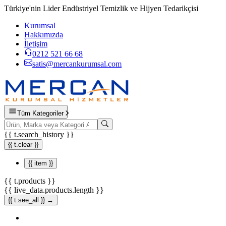
Türkiye'nin Lider Endüstriyel Temizlik ve Hijyen Tedarikçisi
Kurumsal
Hakkımızda
İletişim
0212 521 66 68
satis@mercankurumsal.com
Tüm Kategoriler
{{ t.search_history }}
{{ t.clear }}
{{ item }}
{{ t.products }}
{{ live_data.products.length }}
{{ t.see_all }} →