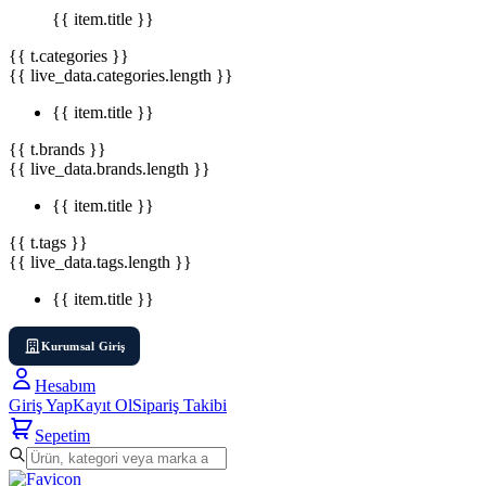
{{ item.title }}
{{ t.categories }}
{{ live_data.categories.length }}
{{ item.title }}
{{ t.brands }}
{{ live_data.brands.length }}
{{ item.title }}
{{ t.tags }}
{{ live_data.tags.length }}
{{ item.title }}
Kurumsal Giriş
Hesabım
Giriş Yap
Kayıt Ol
Sipariş Takibi
Sepetim