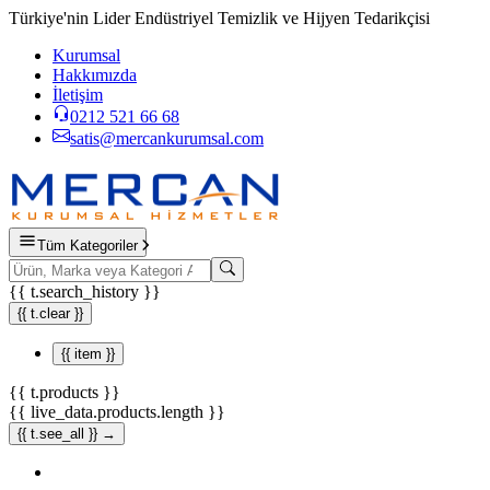
Türkiye'nin Lider Endüstriyel Temizlik ve Hijyen Tedarikçisi
Kurumsal
Hakkımızda
İletişim
0212 521 66 68
satis@mercankurumsal.com
Tüm Kategoriler
{{ t.search_history }}
{{ t.clear }}
{{ item }}
{{ t.products }}
{{ live_data.products.length }}
{{ t.see_all }} →