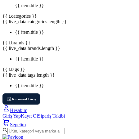
{{ item.title }}
{{ t.categories }}
{{ live_data.categories.length }}
{{ item.title }}
{{ t.brands }}
{{ live_data.brands.length }}
{{ item.title }}
{{ t.tags }}
{{ live_data.tags.length }}
{{ item.title }}
Kurumsal Giriş
Hesabım
Giriş Yap
Kayıt Ol
Sipariş Takibi
Sepetim