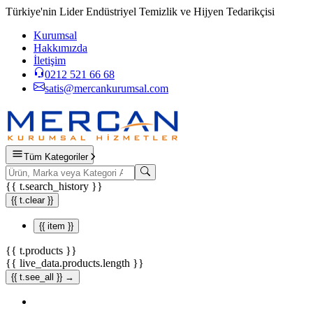
Türkiye'nin Lider Endüstriyel Temizlik ve Hijyen Tedarikçisi
Kurumsal
Hakkımızda
İletişim
0212 521 66 68
satis@mercankurumsal.com
Tüm Kategoriler
{{ t.search_history }}
{{ t.clear }}
{{ item }}
{{ t.products }}
{{ live_data.products.length }}
{{ t.see_all }} →