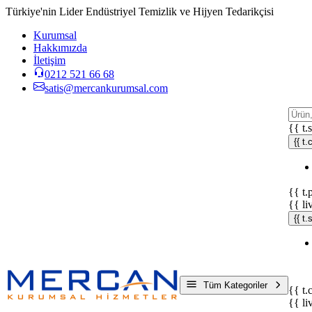
Türkiye'nin Lider Endüstriyel Temizlik ve Hijyen Tedarikçisi
Kurumsal
Hakkımızda
İletişim
0212 521 66 68
satis@mercankurumsal.com
{{ t.
{{ t.
{{ t.
{{ li
{{ t
Tüm Kategoriler
{{ t.
{{ li