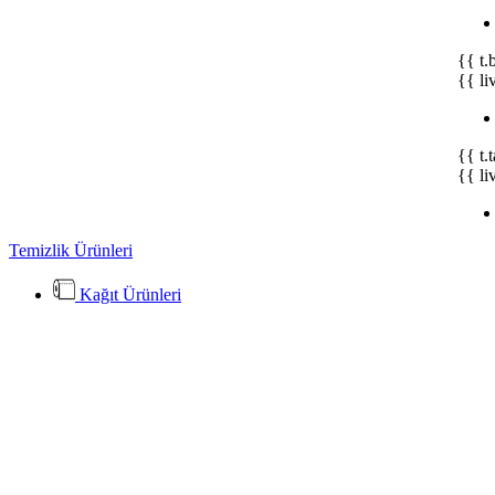
{{ t.
{{ li
{{ t.
{{ li
Temizlik Ürünleri
Kağıt Ürünleri