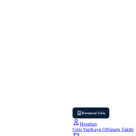
Kurumsal Giriş
Hesabım
Giriş Yap
Kayıt Ol
Sipariş Takibi