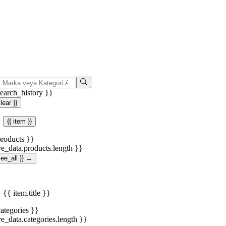
search_history }}
clear }}
{{ item }}
products }}
ve_data.products.length }}
.see_all }} →
{{ item.title }}
categories }}
ve_data.categories.length }}