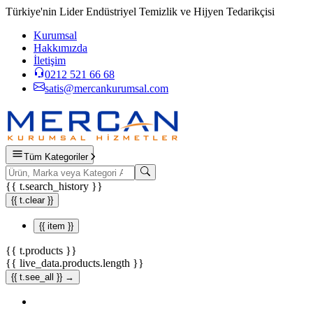
Türkiye'nin Lider Endüstriyel Temizlik ve Hijyen Tedarikçisi
Kurumsal
Hakkımızda
İletişim
0212 521 66 68
satis@mercankurumsal.com
Tüm Kategoriler
{{ t.search_history }}
{{ t.clear }}
{{ item }}
{{ t.products }}
{{ live_data.products.length }}
{{ t.see_all }} →