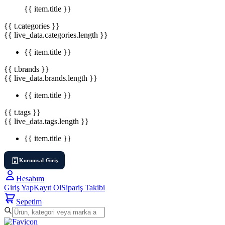
{{ item.title }}
{{ t.categories }}
{{ live_data.categories.length }}
{{ item.title }}
{{ t.brands }}
{{ live_data.brands.length }}
{{ item.title }}
{{ t.tags }}
{{ live_data.tags.length }}
{{ item.title }}
Kurumsal Giriş
Hesabım
Giriş Yap
Kayıt Ol
Sipariş Takibi
Sepetim