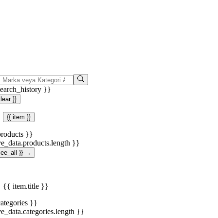
search_history }}
clear }}
{{ item }}
products }}
ve_data.products.length }}
.see_all }} →
{{ item.title }}
categories }}
ve_data.categories.length }}