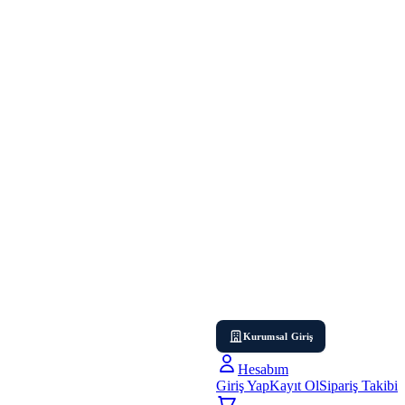
Kurumsal Giriş
Hesabım
Giriş Yap
Kayıt Ol
Sipariş Takibi