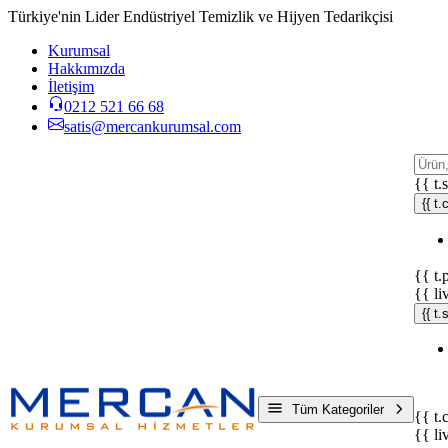
Türkiye'nin Lider Endüstriyel Temizlik ve Hijyen Tedarikçisi
Kurumsal
Hakkımızda
İletişim
0212 521 66 68
satis@mercankurumsal.com
{{ t.
{{ t.
{{ t.
{{ li
{{ t
Tüm Kategoriler
{{ t.
{{ li