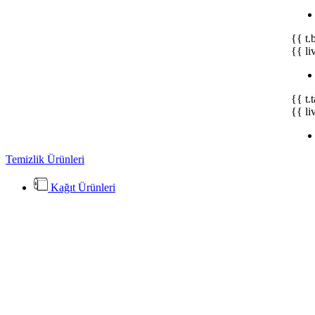
{{ t.
{{ li
{{ t.
{{ li
Temizlik Ürünleri
Kağıt Ürünleri