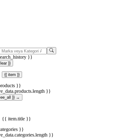
search_history }}
clear }}
{{ item }}
products }}
ve_data.products.length }}
.see_all }} →
{{ item.title }}
categories }}
ve_data.categories.length }}