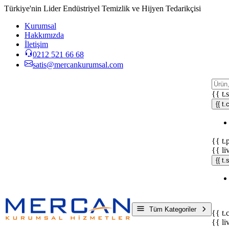
Türkiye'nin Lider Endüstriyel Temizlik ve Hijyen Tedarikçisi
Kurumsal
Hakkımızda
İletişim
0212 521 66 68
satis@mercankurumsal.com
{{ t.
{{ t.
{{ t.
{{ li
{{ t
Tüm Kategoriler
{{ t.
{{ li