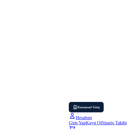
Kurumsal Giriş
Hesabım
Giriş Yap
Kayıt Ol
Sipariş Takibi