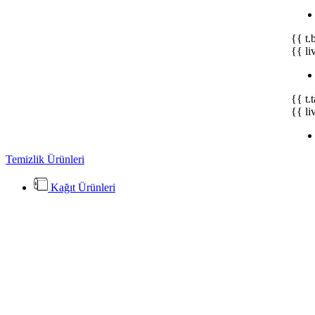
{{ t.
{{ li
{{ t.
{{ li
Temizlik Ürünleri
Kağıt Ürünleri