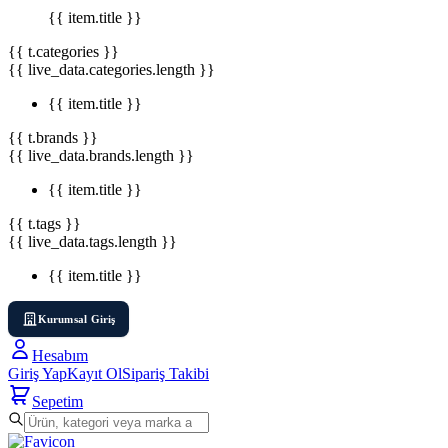
{{ item.title }}
{{ t.categories }}
{{ live_data.categories.length }}
{{ item.title }}
{{ t.brands }}
{{ live_data.brands.length }}
{{ item.title }}
{{ t.tags }}
{{ live_data.tags.length }}
{{ item.title }}
Kurumsal Giriş
Hesabım
Giriş Yap
Kayıt Ol
Sipariş Takibi
Sepetim