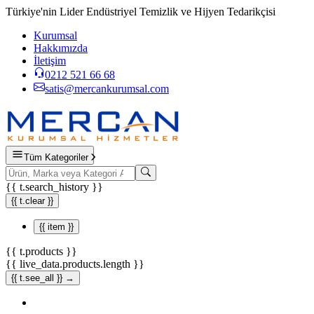
Türkiye'nin Lider Endüstriyel Temizlik ve Hijyen Tedarikçisi
Kurumsal
Hakkımızda
İletişim
0212 521 66 68
satis@mercankurumsal.com
Tüm Kategoriler
{{ t.search_history }}
{{ t.clear }}
{{ item }}
{{ t.products }}
{{ live_data.products.length }}
{{ t.see_all }} →