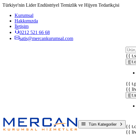
Türkiye'nin Lider Endüstriyel Temizlik ve Hijyen Tedarikçisi
Kurumsal
Hakkımızda
İletişim
0212 521 66 68
satis@mercankurumsal.com
{{ t.
{{ t.
{{ t.
{{ li
{{ t
Tüm Kategoriler
{{ t.
{{ li