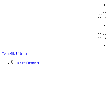
{{ t.
{{ li
{{ t.
{{ li
Temizlik Ürünleri
Kağıt Ürünleri