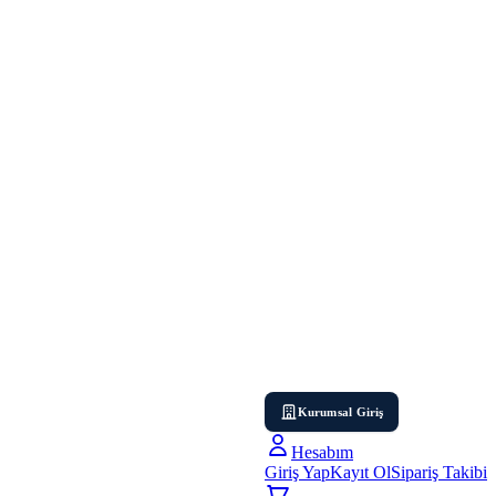
Kurumsal Giriş
Hesabım
Giriş Yap
Kayıt Ol
Sipariş Takibi