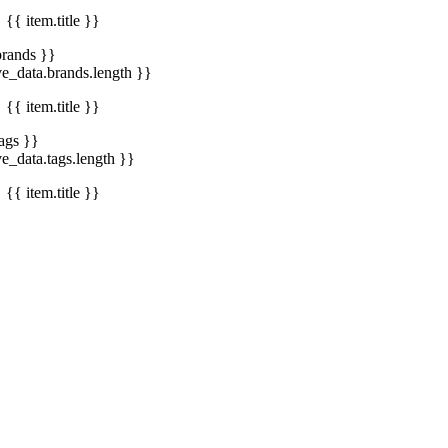
{{ item.title }}
brands }}
ve_data.brands.length }}
{{ item.title }}
tags }}
ve_data.tags.length }}
{{ item.title }}