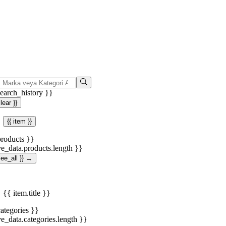
search_history }}
clear }}
{{ item }}
products }}
ve_data.products.length }}
.see_all }} →
{{ item.title }}
categories }}
ve_data.categories.length }}