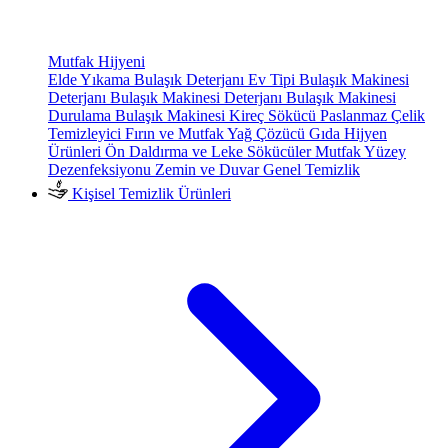
Mutfak Hijyeni
Elde Yıkama Bulaşık Deterjanı
Ev Tipi Bulaşık Makinesi
Deterjanı
Bulaşık Makinesi Deterjanı
Bulaşık Makinesi
Durulama
Bulaşık Makinesi Kireç Sökücü
Paslanmaz Çelik
Temizleyici
Fırın ve Mutfak Yağ Çözücü
Gıda Hijyen
Ürünleri
Ön Daldırma ve Leke Sökücüler
Mutfak Yüzey
Dezenfeksiyonu
Zemin ve Duvar Genel Temizlik
Kişisel Temizlik Ürünleri