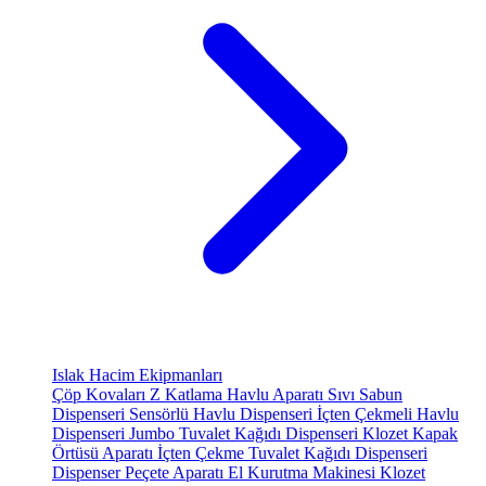
Islak Hacim Ekipmanları
Çöp Kovaları
Z Katlama Havlu Aparatı
Sıvı Sabun
Dispenseri
Sensörlü Havlu Dispenseri
İçten Çekmeli Havlu
Dispenseri
Jumbo Tuvalet Kağıdı Dispenseri
Klozet Kapak
Örtüsü Aparatı
İçten Çekme Tuvalet Kağıdı Dispenseri
Dispenser Peçete Aparatı
El Kurutma Makinesi
Klozet