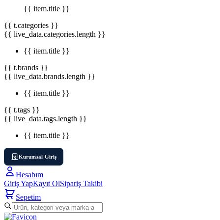
{{ item.title }}
{{ t.categories }}
{{ live_data.categories.length }}
{{ item.title }}
{{ t.brands }}
{{ live_data.brands.length }}
{{ item.title }}
{{ t.tags }}
{{ live_data.tags.length }}
{{ item.title }}
Kurumsal Giriş
Hesabım
Giriş Yap
Kayıt Ol
Sipariş Takibi
Sepetim