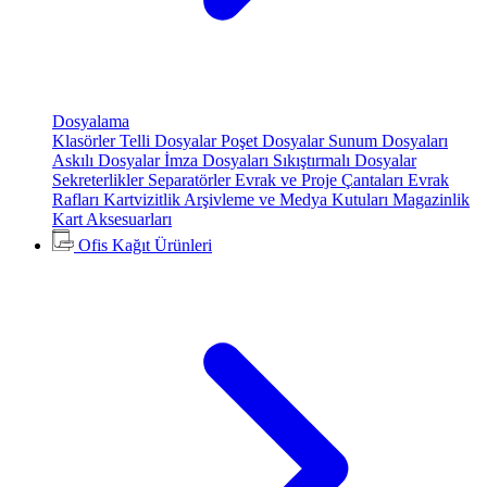
Dosyalama
Klasörler
Telli Dosyalar
Poşet Dosyalar
Sunum Dosyaları
Askılı Dosyalar
İmza Dosyaları
Sıkıştırmalı Dosyalar
Sekreterlikler
Separatörler
Evrak ve Proje Çantaları
Evrak
Rafları
Kartvizitlik
Arşivleme ve Medya Kutuları
Magazinlik
Kart Aksesuarları
Ofis Kağıt Ürünleri