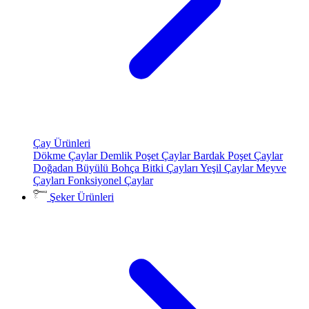
Çay Ürünleri
Dökme Çaylar
Demlik Poşet Çaylar
Bardak Poşet Çaylar
Doğadan Büyülü Bohça
Bitki Çayları
Yeşil Çaylar
Meyve
Çayları
Fonksiyonel Çaylar
Şeker Ürünleri