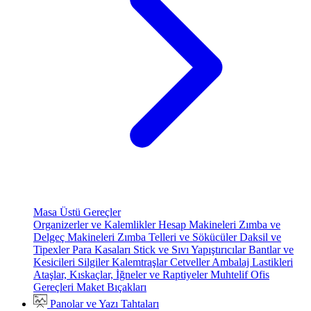
Masa Üstü Gereçler
Organizerler ve Kalemlikler
Hesap Makineleri
Zımba ve
Delgeç Makineleri
Zımba Telleri ve Sökücüler
Daksil ve
Tipexler
Para Kasaları
Stick ve Sıvı Yapıştırıcılar
Bantlar ve
Kesicileri
Silgiler
Kalemtraşlar
Cetveller
Ambalaj Lastikleri
Ataşlar, Kıskaçlar, İğneler ve Raptiyeler
Muhtelif Ofis
Gereçleri
Maket Bıçakları
Panolar ve Yazı Tahtaları