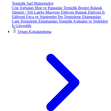
Temizlik Sarf Malzemeleri
Çöp Torbaları
Mop ve Paspaslar
Temizlik Bezleri
Bulaşık
Süngeri / Teli
Lateks Muayene Eldiveni
Bulaşık Eldiveni
İş
Eldiveni
Fırça ve Süpürgeler
Yer Temizleme Ekipmanları
Cam Temizleme Ekipmanları
Temizlik Arabaları ve Yedekleri
İş Güvenliği
Ortam Kokulandırma