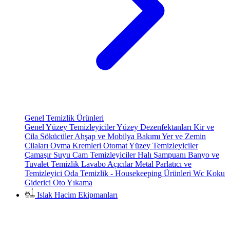
Genel Temizlik Ürünleri
Genel Yüzey Temizleyiciler
Yüzey Dezenfektanları
Kir ve
Cila Sökücüler
Ahşap ve Mobilya Bakımı
Yer ve Zemin
Cilaları
Ovma Kremleri
Otomat Yüzey Temizleyiciler
Çamaşır Suyu
Cam Temizleyiciler
Halı Şampuanı
Banyo ve
Tuvalet Temizlik
Lavabo Açıcılar
Metal Parlatıcı ve
Temizleyici
Oda Temizlik - Housekeeping Ürünleri
Wc Koku
Giderici
Oto Yıkama
Islak Hacim Ekipmanları