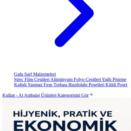
Gıda Sarf Malzemeleri
Streç Film Çeşitleri
Alüminyum Folyo Çeşitleri
Yağlı Pişirme
Kağıdı
Yanmaz Fırın Torbası
Buzdolabı Poşetleri
Kilitli Poşet
Kullan - At Ambalaj Ürünleri Kategorisini Gör