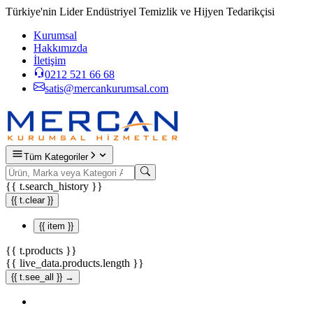
Türkiye'nin Lider Endüstriyel Temizlik ve Hijyen Tedarikçisi
Kurumsal
Hakkımızda
İletişim
0212 521 66 68
satis@mercankurumsal.com
Tüm Kategoriler
{{ t.search_history }}
{{ t.clear }}
{{ item }}
{{ t.products }}
{{ live_data.products.length }}
{{ t.see_all }} →