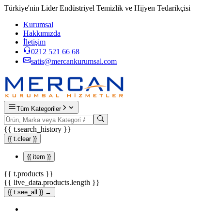
Türkiye'nin Lider Endüstriyel Temizlik ve Hijyen Tedarikçisi
Kurumsal
Hakkımızda
İletişim
0212 521 66 68
satis@mercankurumsal.com
Tüm Kategoriler
{{ t.search_history }}
{{ t.clear }}
{{ item }}
{{ t.products }}
{{ live_data.products.length }}
{{ t.see_all }} →