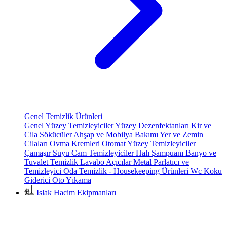
Genel Temizlik Ürünleri
Genel Yüzey Temizleyiciler
Yüzey Dezenfektanları
Kir ve
Cila Sökücüler
Ahşap ve Mobilya Bakımı
Yer ve Zemin
Cilaları
Ovma Kremleri
Otomat Yüzey Temizleyiciler
Çamaşır Suyu
Cam Temizleyiciler
Halı Şampuanı
Banyo ve
Tuvalet Temizlik
Lavabo Açıcılar
Metal Parlatıcı ve
Temizleyici
Oda Temizlik - Housekeeping Ürünleri
Wc Koku
Giderici
Oto Yıkama
Islak Hacim Ekipmanları