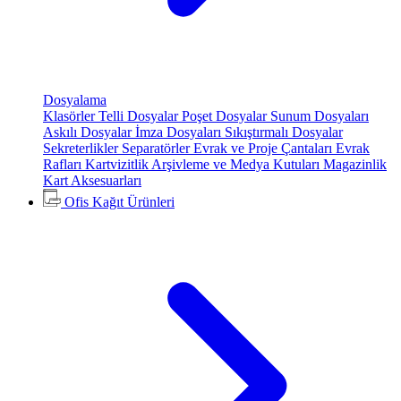
Dosyalama
Klasörler
Telli Dosyalar
Poşet Dosyalar
Sunum Dosyaları
Askılı Dosyalar
İmza Dosyaları
Sıkıştırmalı Dosyalar
Sekreterlikler
Separatörler
Evrak ve Proje Çantaları
Evrak
Rafları
Kartvizitlik
Arşivleme ve Medya Kutuları
Magazinlik
Kart Aksesuarları
Ofis Kağıt Ürünleri