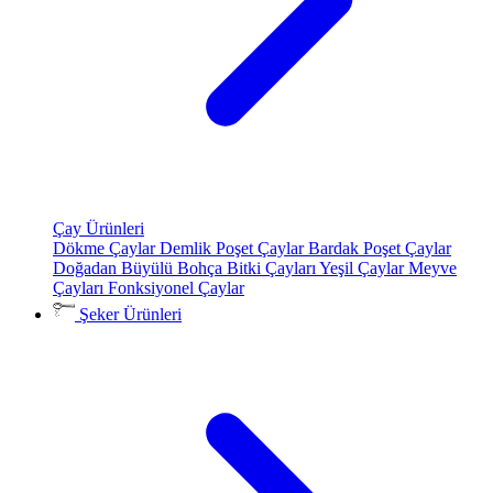
Çay Ürünleri
Dökme Çaylar
Demlik Poşet Çaylar
Bardak Poşet Çaylar
Doğadan Büyülü Bohça
Bitki Çayları
Yeşil Çaylar
Meyve
Çayları
Fonksiyonel Çaylar
Şeker Ürünleri