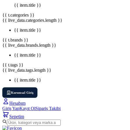
{{ item.title }}
{{ t.categories }}
{{ live_data.categories.length }}
{{ item.title }}
{{ t.brands }}
{{ live_data.brands.length }}
{{ item.title }}
{{ t.tags }}
{{ live_data.tags.length }}
{{ item.title }}
Kurumsal Giriş
Hesabım
Giriş Yap
Kayıt Ol
Sipariş Takibi
Sepetim