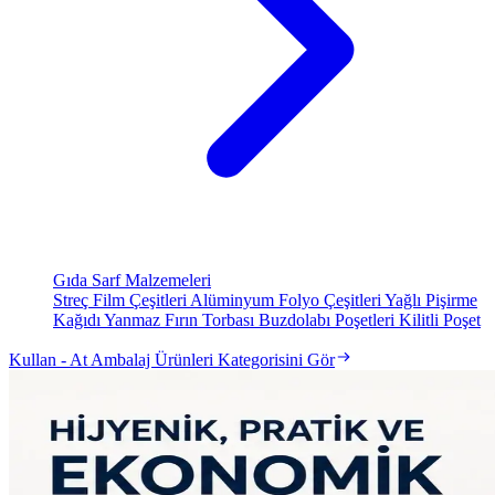
Gıda Sarf Malzemeleri
Streç Film Çeşitleri
Alüminyum Folyo Çeşitleri
Yağlı Pişirme
Kağıdı
Yanmaz Fırın Torbası
Buzdolabı Poşetleri
Kilitli Poşet
Kullan - At Ambalaj Ürünleri Kategorisini Gör