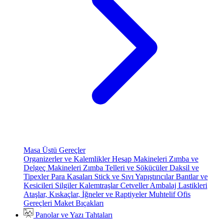
Masa Üstü Gereçler
Organizerler ve Kalemlikler
Hesap Makineleri
Zımba ve
Delgeç Makineleri
Zımba Telleri ve Sökücüler
Daksil ve
Tipexler
Para Kasaları
Stick ve Sıvı Yapıştırıcılar
Bantlar ve
Kesicileri
Silgiler
Kalemtraşlar
Cetveller
Ambalaj Lastikleri
Ataşlar, Kıskaçlar, İğneler ve Raptiyeler
Muhtelif Ofis
Gereçleri
Maket Bıçakları
Panolar ve Yazı Tahtaları