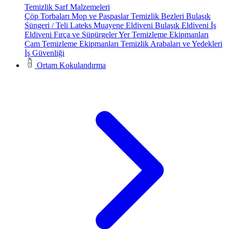
Temizlik Sarf Malzemeleri
Çöp Torbaları
Mop ve Paspaslar
Temizlik Bezleri
Bulaşık
Süngeri / Teli
Lateks Muayene Eldiveni
Bulaşık Eldiveni
İş
Eldiveni
Fırça ve Süpürgeler
Yer Temizleme Ekipmanları
Cam Temizleme Ekipmanları
Temizlik Arabaları ve Yedekleri
İş Güvenliği
Ortam Kokulandırma