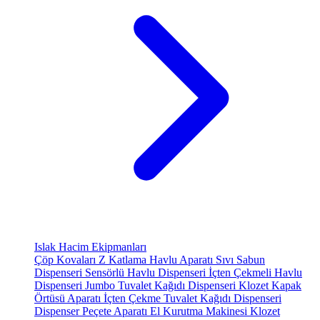
Islak Hacim Ekipmanları
Çöp Kovaları
Z Katlama Havlu Aparatı
Sıvı Sabun
Dispenseri
Sensörlü Havlu Dispenseri
İçten Çekmeli Havlu
Dispenseri
Jumbo Tuvalet Kağıdı Dispenseri
Klozet Kapak
Örtüsü Aparatı
İçten Çekme Tuvalet Kağıdı Dispenseri
Dispenser Peçete Aparatı
El Kurutma Makinesi
Klozet