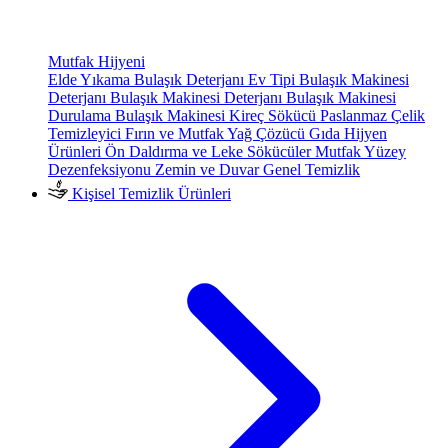
Mutfak Hijyeni
Elde Yıkama Bulaşık Deterjanı
Ev Tipi Bulaşık Makinesi
Deterjanı
Bulaşık Makinesi Deterjanı
Bulaşık Makinesi
Durulama
Bulaşık Makinesi Kireç Sökücü
Paslanmaz Çelik
Temizleyici
Fırın ve Mutfak Yağ Çözücü
Gıda Hijyen
Ürünleri
Ön Daldırma ve Leke Sökücüler
Mutfak Yüzey
Dezenfeksiyonu
Zemin ve Duvar Genel Temizlik
Kişisel Temizlik Ürünleri