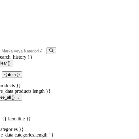
search_history }}
clear }}
{{ item }}
products }}
ve_data.products.length }}
.see_all }} →
{{ item.title }}
categories }}
ve_data.categories.length }}