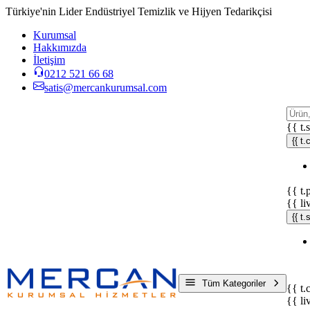
Türkiye'nin Lider Endüstriyel Temizlik ve Hijyen Tedarikçisi
Kurumsal
Hakkımızda
İletişim
0212 521 66 68
satis@mercankurumsal.com
{{ t.
{{ t.
{{ t.
{{ li
{{ t
Tüm Kategoriler
{{ t.
{{ li