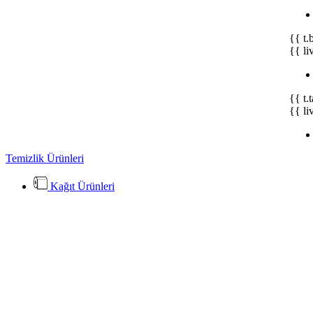
{{ t.
{{ li
{{ t.
{{ li
Temizlik Ürünleri
Kağıt Ürünleri