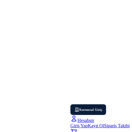
Kurumsal Giriş
Hesabım
Giriş Yap
Kayıt Ol
Sipariş Takibi