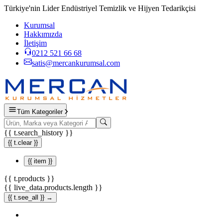
Türkiye'nin Lider Endüstriyel Temizlik ve Hijyen Tedarikçisi
Kurumsal
Hakkımızda
İletişim
0212 521 66 68
satis@mercankurumsal.com
Tüm Kategoriler
{{ t.search_history }}
{{ t.clear }}
{{ item }}
{{ t.products }}
{{ live_data.products.length }}
{{ t.see_all }} →