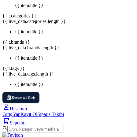
{{ item.title }}
{{ t.categories }}
{{ live_data.categories.length }}
{{ item.title }}
{{ t.brands }}
{{ live_data.brands.length }}
{{ item.title }}
{{ t.tags }}
{{ live_data.tags.length }}
{{ item.title }}
Kurumsal Giriş
Hesabım
Giriş Yap
Kayıt Ol
Sipariş Takibi
Sepetim