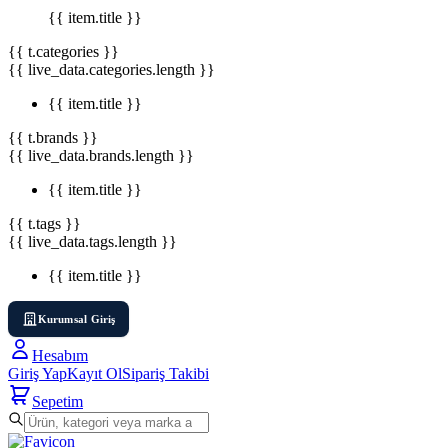
{{ item.title }}
{{ t.categories }}
{{ live_data.categories.length }}
{{ item.title }}
{{ t.brands }}
{{ live_data.brands.length }}
{{ item.title }}
{{ t.tags }}
{{ live_data.tags.length }}
{{ item.title }}
Kurumsal Giriş
Hesabım
Giriş Yap
Kayıt Ol
Sipariş Takibi
Sepetim