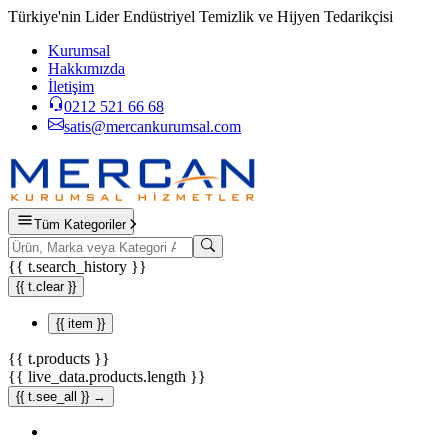
Türkiye'nin Lider Endüstriyel Temizlik ve Hijyen Tedarikçisi
Kurumsal
Hakkımızda
İletişim
0212 521 66 68
satis@mercankurumsal.com
Tüm Kategoriler
{{ t.search_history }}
{{ t.clear }}
{{ item }}
{{ t.products }}
{{ live_data.products.length }}
{{ t.see_all }} →