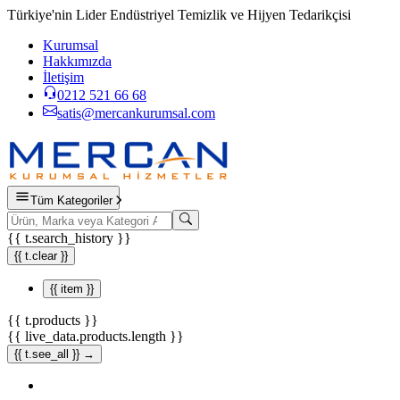
Türkiye'nin Lider Endüstriyel Temizlik ve Hijyen Tedarikçisi
Kurumsal
Hakkımızda
İletişim
0212 521 66 68
satis@mercankurumsal.com
Tüm Kategoriler
{{ t.search_history }}
{{ t.clear }}
{{ item }}
{{ t.products }}
{{ live_data.products.length }}
{{ t.see_all }} →