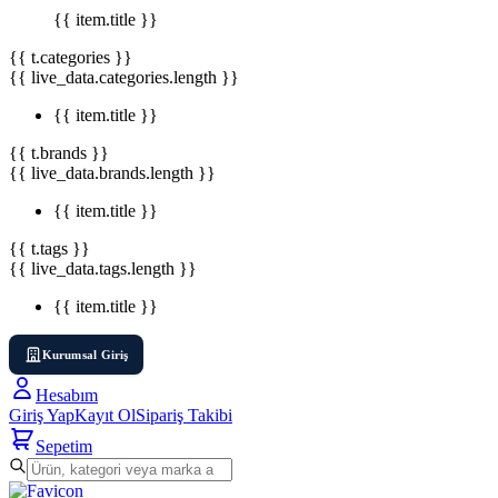
{{ item.title }}
{{ t.categories }}
{{ live_data.categories.length }}
{{ item.title }}
{{ t.brands }}
{{ live_data.brands.length }}
{{ item.title }}
{{ t.tags }}
{{ live_data.tags.length }}
{{ item.title }}
Kurumsal Giriş
Hesabım
Giriş Yap
Kayıt Ol
Sipariş Takibi
Sepetim