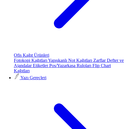
Ofis Kağıt Ürünleri
Fotokopi Kağıtları
Yapışkanlı Not Kağıtları
Zarflar
Defter ve
Ajandalar
Etiketler
Pos/Yazarkasa Ruloları
Flip Chart
Kağıtları
Yazı Gereçleri