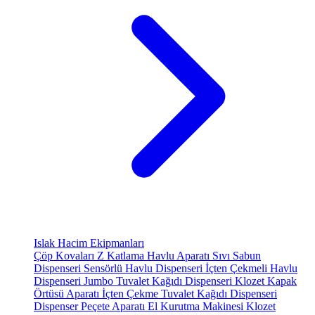
Islak Hacim Ekipmanları
Çöp Kovaları
Z Katlama Havlu Aparatı
Sıvı Sabun
Dispenseri
Sensörlü Havlu Dispenseri
İçten Çekmeli Havlu
Dispenseri
Jumbo Tuvalet Kağıdı Dispenseri
Klozet Kapak
Örtüsü Aparatı
İçten Çekme Tuvalet Kağıdı Dispenseri
Dispenser Peçete Aparatı
El Kurutma Makinesi
Klozet