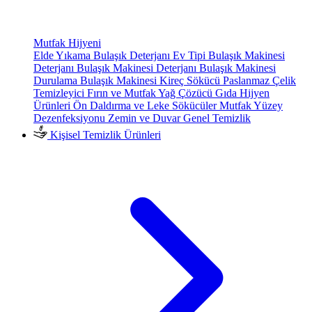
Mutfak Hijyeni
Elde Yıkama Bulaşık Deterjanı
Ev Tipi Bulaşık Makinesi
Deterjanı
Bulaşık Makinesi Deterjanı
Bulaşık Makinesi
Durulama
Bulaşık Makinesi Kireç Sökücü
Paslanmaz Çelik
Temizleyici
Fırın ve Mutfak Yağ Çözücü
Gıda Hijyen
Ürünleri
Ön Daldırma ve Leke Sökücüler
Mutfak Yüzey
Dezenfeksiyonu
Zemin ve Duvar Genel Temizlik
Kişisel Temizlik Ürünleri