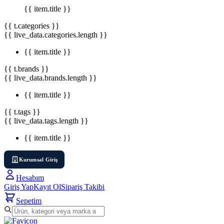
{{ item.title }}
{{ t.categories }}
{{ live_data.categories.length }}
{{ item.title }}
{{ t.brands }}
{{ live_data.brands.length }}
{{ item.title }}
{{ t.tags }}
{{ live_data.tags.length }}
{{ item.title }}
Kurumsal Giriş
Hesabım
Giriş Yap
Kayıt Ol
Sipariş Takibi
Sepetim