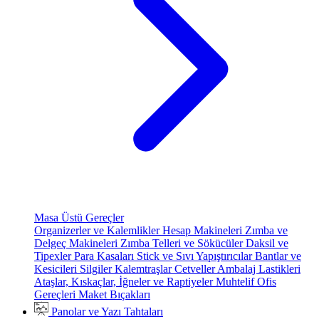
Masa Üstü Gereçler
Organizerler ve Kalemlikler
Hesap Makineleri
Zımba ve
Delgeç Makineleri
Zımba Telleri ve Sökücüler
Daksil ve
Tipexler
Para Kasaları
Stick ve Sıvı Yapıştırıcılar
Bantlar ve
Kesicileri
Silgiler
Kalemtraşlar
Cetveller
Ambalaj Lastikleri
Ataşlar, Kıskaçlar, İğneler ve Raptiyeler
Muhtelif Ofis
Gereçleri
Maket Bıçakları
Panolar ve Yazı Tahtaları