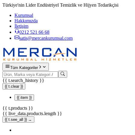
Türkiye'nin Lider Endüstriyel Temizlik ve Hijyen Tedarikçisi
Kurumsal
Hakkımızda
İletişim
0212 521 66 68
satis@mercankurumsal.com
Tüm Kategoriler
{{ t.search_history }}
{{ t.clear }}
{{ item }}
{{ t.products }}
{{ live_data.products.length }}
{{ t.see_all }} →