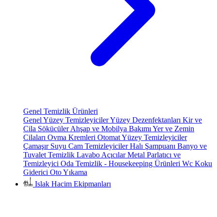
Genel Temizlik Ürünleri
Genel Yüzey Temizleyiciler
Yüzey Dezenfektanları
Kir ve
Cila Sökücüler
Ahşap ve Mobilya Bakımı
Yer ve Zemin
Cilaları
Ovma Kremleri
Otomat Yüzey Temizleyiciler
Çamaşır Suyu
Cam Temizleyiciler
Halı Şampuanı
Banyo ve
Tuvalet Temizlik
Lavabo Açıcılar
Metal Parlatıcı ve
Temizleyici
Oda Temizlik - Housekeeping Ürünleri
Wc Koku
Giderici
Oto Yıkama
Islak Hacim Ekipmanları