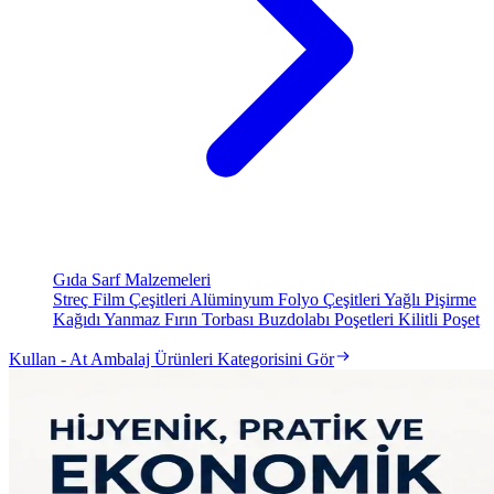
Gıda Sarf Malzemeleri
Streç Film Çeşitleri
Alüminyum Folyo Çeşitleri
Yağlı Pişirme
Kağıdı
Yanmaz Fırın Torbası
Buzdolabı Poşetleri
Kilitli Poşet
Kullan - At Ambalaj Ürünleri Kategorisini Gör