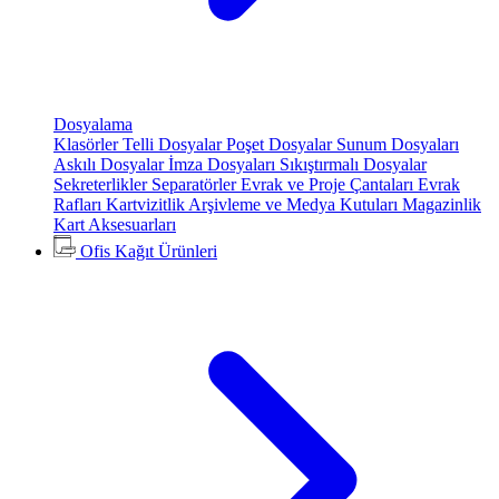
Dosyalama
Klasörler
Telli Dosyalar
Poşet Dosyalar
Sunum Dosyaları
Askılı Dosyalar
İmza Dosyaları
Sıkıştırmalı Dosyalar
Sekreterlikler
Separatörler
Evrak ve Proje Çantaları
Evrak
Rafları
Kartvizitlik
Arşivleme ve Medya Kutuları
Magazinlik
Kart Aksesuarları
Ofis Kağıt Ürünleri