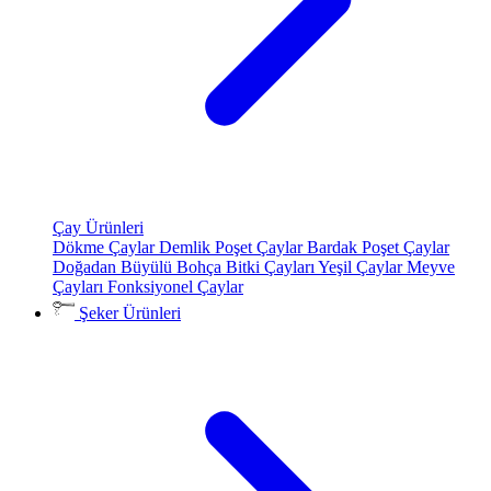
Çay Ürünleri
Dökme Çaylar
Demlik Poşet Çaylar
Bardak Poşet Çaylar
Doğadan Büyülü Bohça
Bitki Çayları
Yeşil Çaylar
Meyve
Çayları
Fonksiyonel Çaylar
Şeker Ürünleri