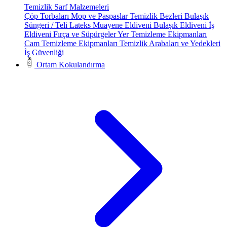
Temizlik Sarf Malzemeleri
Çöp Torbaları
Mop ve Paspaslar
Temizlik Bezleri
Bulaşık
Süngeri / Teli
Lateks Muayene Eldiveni
Bulaşık Eldiveni
İş
Eldiveni
Fırça ve Süpürgeler
Yer Temizleme Ekipmanları
Cam Temizleme Ekipmanları
Temizlik Arabaları ve Yedekleri
İş Güvenliği
Ortam Kokulandırma